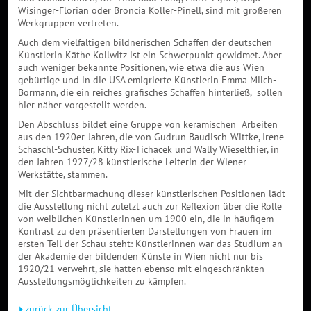
Wisinger-Florian oder Broncia Koller-Pinell, sind mit größeren
Werkgruppen vertreten.
Auch dem vielfältigen bildnerischen Schaffen der deutschen
Künstlerin Käthe Kollwitz ist ein Schwerpunkt gewidmet. Aber
auch weniger bekannte Positionen, wie etwa die aus Wien
gebürtige und in die USA emigrierte Künstlerin Emma Milch-
Bormann, die ein reiches grafisches Schaffen hinterließ, sollen
hier näher vorgestellt werden.
Den Abschluss bildet eine Gruppe von keramischen Arbeiten
aus den 1920er-Jahren, die von Gudrun Baudisch-Wittke, Irene
Schaschl-Schuster, Kitty Rix-Tichacek und Wally Wieselthier, in
den Jahren 1927/28 künstlerische Leiterin der Wiener
Werkstätte, stammen.
Mit der Sichtbarmachung dieser künstlerischen Positionen lädt
die Ausstellung nicht zuletzt auch zur Reflexion über die Rolle
von weiblichen Künstlerinnen um 1900 ein, die in häufigem
Kontrast zu den präsentierten Darstellungen von Frauen im
ersten Teil der Schau steht: Künstlerinnen war das Studium an
der Akademie der bildenden Künste in Wien nicht nur bis
1920/21 verwehrt, sie hatten ebenso mit eingeschränkten
Ausstellungsmöglichkeiten zu kämpfen.
zurück zur Übersicht