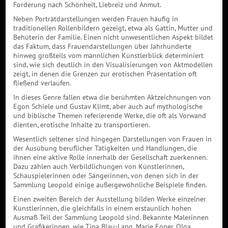
Forderung nach Schönheit, Liebreiz und Anmut.
Neben Porträtdarstellungen werden Frauen häufig in
traditionellen Rollenbildern gezeigt, etwa als Gattin, Mutter und
Behüterin der Familie. Einen nicht unwesentlichen Aspekt bildet
das Faktum, dass Frauendarstellungen über Jahrhunderte
hinweg großteils vom männlichen Künstlerblick determiniert
sind, wie sich deutlich in den Visualisierungen von Aktmodellen
zeigt, in denen die Grenzen zur erotischen Präsentation oft
fließend verlaufen.
In dieses Genre fallen etwa die berühmten Aktzeichnungen von
Egon Schiele und Gustav Klimt, aber auch auf mythologische
und biblische Themen referierende Werke, die oft als Vorwand
dienten, erotische Inhalte zu transportieren.
Wesentlich seltener sind hingegen Darstellungen von Frauen in
der Ausübung beruflicher Tätigkeiten und Handlungen, die
ihnen eine aktive Rolle innerhalb der Gesellschaft zuerkennen.
Dazu zählen auch Verbildlichungen von Künstlerinnen,
Schauspielerinnen oder Sängerinnen, von denen sich in der
Sammlung Leopold einige außergewöhnliche Beispiele finden.
Einen zweiten Bereich der Ausstellung bilden Werke einzelner
Künstlerinnen, die gleichfalls in einem erstaunlich hohen
Ausmaß Teil der Sammlung Leopold sind. Bekannte Malerinnen
und Grafikerinnen, wie Tina Blau-Lang, Marie Egner, Olga