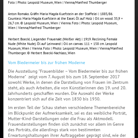
Foto | Photo: Leopold Museum, Wien | Vienna/Manfred Thumberger
Anton Romako. Gräfin Maria Magda Kuefstein an der Staffelei | 1885/86.
Countess Maria Magda Kuefstein at the Easel. Öl auf Holz | Oil on wood. 35,9 ×
26,7 cm. © Leopold Museum, Wien | Vienna. Foto | Photo: Leopold Museum,
Wien | Vienna/Manfred Thumberger
Herbert Boeckl. Liegender Frauenakt (Weißer Akt) | 1919. Reclining Female
Nude (White Nude). Öl auf Leinwand | Oil on canvas. 111 × 158 cm. Leopold
Museum, Wien | Vienna. Foto | Photo: Leopold Museum, Wien | Vienna/Manfred
Thumberger. © Herbert Boeckl-Nachlass, Wien
Vom Biedermeier bis zur frühen Moderne
Die Ausstellung "Frauenbilder – Vom Biedermeier bis zur frühen
Moderne" zeigt vom 7. August bis zum 18. September 2017
sowohl Werke, in denen die Darstellung von Frauen im Zentrum
steht, als auch Arbeiten, die von Künstlerinnen des 19. und 20.
Jahrhunderts geschaffen wurden. Die Auswahl der Werke
konzentriert sich auf die Zeit von 1830 bis 1930.
Im ersten Teil der Schau stehen verschiedene Themenbereiche
im Blickpunkt der Aufmerksamkeit, sei es das weibliche Porträt,
Mutter-Kind-Darstellungen oder die Frau als Aktmodell.
Frauendarstellungen finden sich zunächst vor allem im Genre
des Porträts, die allerdings stark von bestimmten
Erwartungshaltungen ihrer Auftraggeber geprägt sind, wie der