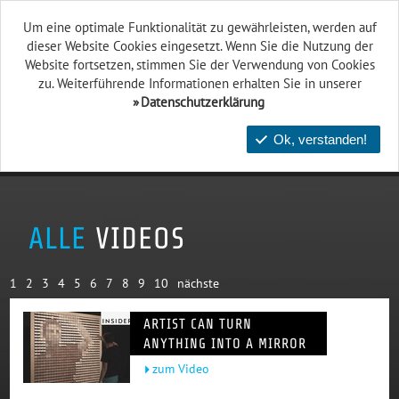
Um eine optimale Funktionalität zu gewährleisten, werden auf
dieser Website Cookies eingesetzt. Wenn Sie die Nutzung der
Website fort­setzen, stimmen Sie der Verwendung von Cookies
zu. Weiterführende Informationen erhalten Sie in unserer
Datenschutzerklärung
Ok, verstanden!
ALLE
VIDEOS
1
2
3
4
5
6
7
8
9
10
nächste
ARTIST CAN TURN
ANYTHING INTO A MIRROR
zum Video