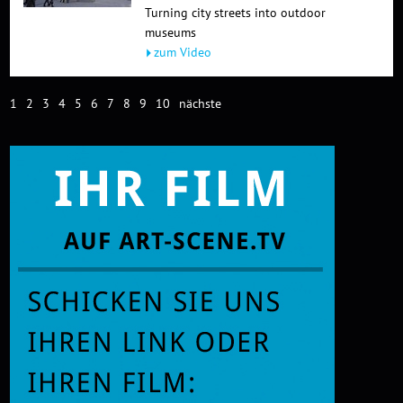
Turning city streets into outdoor
museums
zum Video
1
2
3
4
5
6
7
8
9
10
nächste