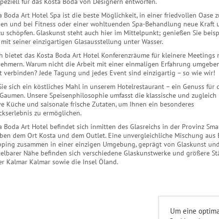
peziell für das Kosta Boda von Designern entworfen.
 Boda Art Hotel Spa ist die beste Möglichkeit, in einer friedvollen Oase z
en und bei Fitness oder einer wohltuenden Spa-Behandlung neue Kraft 
u schöpfen. Glaskunst steht auch hier im Mittelpunkt; genießen Sie beisp
mit seiner einzigartigen Glasausstellung unter Wasser.
h bietet das Kosta Boda Art Hotel Konferenzräume für kleinere Meetings m
nehmern. Warum nicht die Arbeit mit einer einmaligen Erfahrung umgebe
t verbinden? Jede Tagung und jedes Event sind einzigartig – so wie wir!
ie sich ein köstliches Mahl in unserem Hotelrestaurant – ein Genuss für
Gaumen. Unsere Speisenphilosophie umfasst die klassische und zugleich
ve Küche und saisonale frische Zutaten, um Ihnen ein besonderes
kserlebnis zu ermöglichen.
 Boda Art Hotel befindet sich inmitten des Glasreichs in der Provinz Sma
eben dem Ort Kosta und dem Outlet. Eine unvergleichliche Mischung aus
ping zusammen in einer einzigen Umgebung, geprägt von Glaskunst und
telbarer Nähe befinden sich verschiedene Glaskunstwerke und größere St
er Kalmar Kalmar sowie die Insel Öland.
Um eine optimal