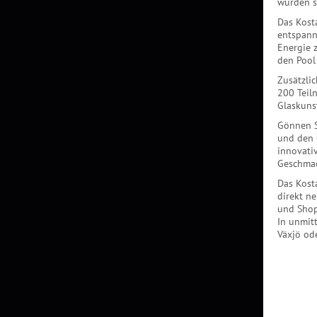
wurden s
Das Kosta
entspann
Energie z
den Pool 
Zusätzlic
200 Teil
Glaskuns
Gönnen S
und den 
innovati
Geschmac
Das Kosta
direkt n
und Shop
In unmit
Växjö od