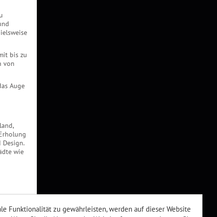
u
und
ielsweise
it bis zu
n von
 das Auge
land,
 Erholung
 Design.
ädte wie
e Funktionalität zu gewährleisten, werden auf dieser Website