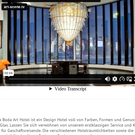
a Boda Art Hotel ist ein Design Hotel voll von Farben, Formen und Genuss
 Glas. Lassen Sie sich verwöhnen von unserem erstklassigen Service und 
r für Geschäftsreisende. Die verschiedenen Hotelräumlichkeiten sowie di