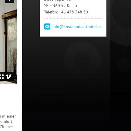
SE – 360 52 Kosta
Telefon: +46 478 348 30
info
@
kostabodaarthotel.se
 in einer
Komfort
e Zimmer