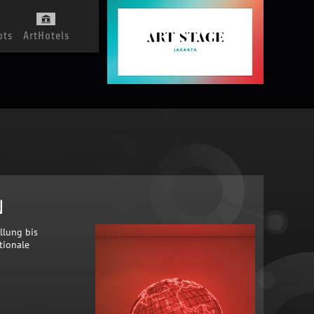
ots
ArtHotels
N
llung bis
tionale