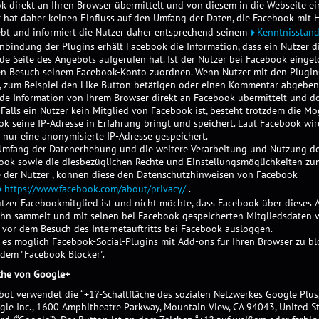
k direkt an Ihren Browser übermittelt und von diesem in die Webseite e
 hat daher keinen Einfluss auf den Umfang der Daten, die Facebook mit H
ebt und informiert die Nutzer daher entsprechend seinem
Kenntnisstan
nbindung der Plugins erhält Facebook die Information, dass ein Nutzer d
e Seite des Angebots aufgerufen hat. Ist der Nutzer bei Facebook eingel
n Besuch seinem Facebook-Konto zuordnen. Wenn Nutzer mit den Plugin
n, zum Beispiel den Like Button betätigen oder einen Kommentar abgeben,
de Information von Ihrem Browser direkt an Facebook übermittelt und d
 Falls ein Nutzer kein Mitglied von Facebook ist, besteht trotzdem die Mög
k seine IP-Adresse in Erfahrung bringt und speichert. Laut Facebook wir
 nur eine anonymisierte IP-Adresse gespeichert.
mfang der Datenerhebung und die weitere Verarbeitung und Nutzung de
ook sowie die diesbezüglichen Rechte und Einstellungsmöglichkeiten zu
e der Nutzer , können diese den Datenschutzhinweisen von Facebook
https://www.facebook.com/about/privacy/
.
tzer Facebookmitglied ist und nicht möchte, dass Facebook über dieses
ihn sammelt und mit seinen bei Facebook gespeicherten Mitgliedsdaten v
 vor dem Besuch des Internetauftritts bei Facebook ausloggen.
t es möglich Facebook-Social-Plugins mit Add-ons für Ihren Browser zu b
 dem "Facebook Blocker".
äche von Google+
bot verwendet die “+1?-Schaltfläche des sozialen Netzwerkes Google Plus
gle Inc., 1600 Amphitheatre Parkway, Mountain View, CA 94043, United S