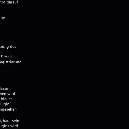
ird darauf
che
tzung des
e
 E-Mail
egistrierung
ok.com,
eben wird
 blauer
lugin"
eingesehen
, baut sein
ugins wird