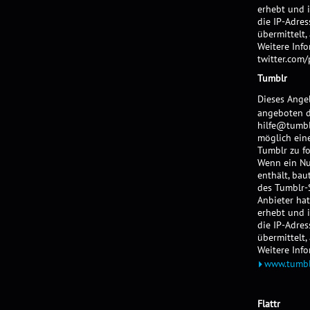
erhebt und 
die IP-Adres
übermittelt,
Weitere Info
twitter.com/
Tumblr
Dieses Ange
angeboten du
hilfe@tumbl
möglich eine
Tumblr zu fo
Wenn ein Nut
enthält, bau
des Tumblr-S
Anbieter hat
erhebt und 
die IP-Adres
übermittelt,
Weitere Inf
www.tumblr
Flattr