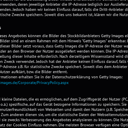
erwenden, deren jeweilige Anbieter die IP-Adresse lediglich zur Ausliefer
enden. Jedoch haben wir keinen Einfluss darauf, falls die Dritt-Anbieter d
tistische Zwecke speichern. Soweit dies uns bekannt ist, klären wir die Nut
s
ieses Angebotes können die Bilder des Stockbildanbieters Getty Images 
 Bilder sind an einem Rahmen mit dem Hinweis "Getty Images" erkennbar. 
dieser Bilder setzt voraus, dass Getty Images die IP-Adresse der Nutzer w
lder an den Browser der Nutzer ausgeliefert werden können. Die IP-Adress
tellung dieser Inhalte erforderlich. Nach derzeitigem Wissensstand wird d
en Zweck verwendet. Jedoch hat der Anbieter keinen Einfluss darauf, falls 
P-Adresse z.B. für statistische Zwecke speichert. Soweit dies dem Anbieter
utzer aufklärt, bzw. die Bilder entfernt.
rmationen erhalten Sie in der Datenschutzerklärung von Getty Images:
mages.de/Corporate/PrivacyPolicy.aspx
 kleine Dateien, die es ermöglichen, auf dem Zugriffsgerät der Nutzer (PC,
.ä.) spezifische, auf das Gerät bezogene Informationen zu speichern. Si
enutzerfreundlichkeit von Webseiten und damit den Nutzern (z.B. Speich
. Zum anderen dienen sie, um die statistische Daten der Webseitennutzun
d sie zwecks Verbesserung des Angebotes analysieren zu können. Die Nut
atz der Cookies Einfluss nehmen. Die meisten Browser verfügen eine Opt