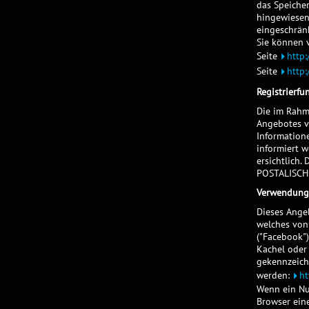
das Speicher
hingewiesen
eingeschrän
Sie können 
Seite
http:
Seite
http
Registrierfu
Die im Rahm
Angebotes v
Information
informiert 
ersichtlich
POSTALISCH
Verwendung 
Dieses Angeb
welches von 
("Facebook")
Kachel oder
gekennzeich
werden:
ht
Wenn ein Nut
Browser eine