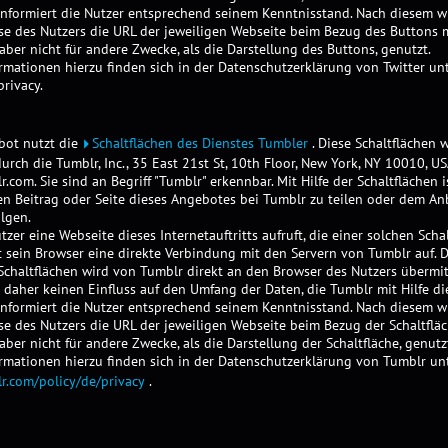
informiert die Nutzer entsprechend seinem Kenntnisstand. Nach diesem wi
se des Nutzers die URL der jeweiligen Webseite beim Bezug des Buttons 
 aber nicht für andere Zwecke, als die Darstellung des Buttons, genutzt.
rmationen hierzu finden sich in der Datenschutzerklärung von Twitter un
privacy.
bot nutzt die
Schaltflächen des Dienstes Tumbler
. Diese Schaltflächen 
rch die Tumblr, Inc., 35 East 21st St, 10th Floor, New York, NY 10010, US
r.com
. Sie sind an Begriff "Tumblr" erkennbar. Mit Hilfe der Schaltflächen i
n Beitrag oder Seite dieses Angebotes bei Tumblr zu teilen oder dem Anb
lgen.
zer eine Webseite dieses Internetauftritts aufruft, die einer solchen Scha
t sein Browser eine direkte Verbindung mit den Servern von Tumblr auf. D
chaltflächen wird von Tumblr direkt an den Browser des Nutzers übermitt
 daher keinen Einfluss auf den Umfang der Daten, die Tumblr mit Hilfe di
informiert die Nutzer entsprechend seinem Kenntnisstand. Nach diesem wi
se des Nutzers die URL der jeweiligen Webseite beim Bezug der Schaltflä
 aber nicht für andere Zwecke, als die Darstellung der Schaltfläche, genutz
ormationen hierzu finden sich in der Datenschutzerklärung von Tumblr un
.com/policy/de/privacy
.