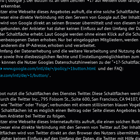
rd (“Google”). Der Button ist an dem Zeichen “+1? auf weißem oder farbi
 erkennbar.
zer eine Webseite dieses Angebotes aufruft, die eine solche Schaltfläche 
wser eine direkte Verbindung mit den Servern von Google auf. Der Inhalt
 wird von Google direkt an seinen Browser übermittelt und von diesem in
ngebunden. der Anbieter hat daher keinen Einfluss auf den Umfang der Da
er Schaltfläche erhebt. Laut Google werden ohne einen Klick auf die Scha
nenbezogenen Daten erhoben. Nur bei eingeloggten Mitgliedern, werden 
 anderem die IP-Adresse, erhoben und verarbeitet.
mfang der Datenerhebung und die weitere Verarbeitung und Nutzung de
e sowie Ihre diesbezüglichen Rechte und Einstellungsmöglichkeiten zum 
e können die Nutzer Googles Datenschutzhinweisen zu der “+1?-Schaltflä
www.google.com/intl/de/+/policy/+1button.html
und der FAQ:
e.com/intl/de/+1/button/
.
ot nutzt die Schaltflächen des Dienstes Twitter. Diese Schaltflächen wer
rch die Twitter Inc., 795 Folsom St., Suite 600, San Francisco, CA 94107, 
 wie "Twitter" oder "Folge", verbunden mit einem stillisierten blauen Voge
r Schaltflächen ist es möglich einen Beitrag oder Seite dieses Angebotes b
dem Anbieter bei Twitter zu folgen.
zer eine Webseite dieses Internetauftritts aufruft, die einen solchen Butt
owser eine direkte Verbindung mit den Servern von Twitter auf. Der Inhal
ltflächen wird von Twitter direkt an den Browser des Nutzers übermittelt.
 daher keinen Einfluss auf den Umfang der Daten, die Twitter mit Hilfe di