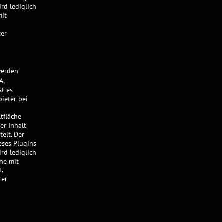
rd lediglich
mit
ter
werden
A,
st es
ieter bei
ltfläche
er Inhalt
elt. Der
eses Plugins
rd lediglich
che mit
t.
ter