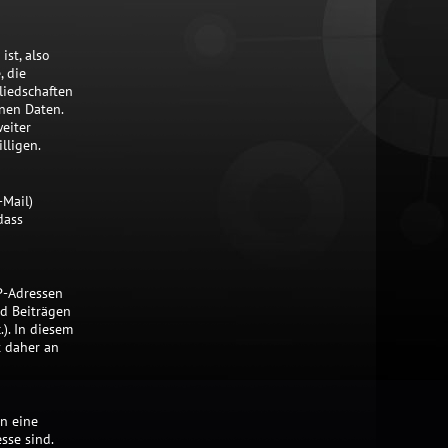
st, also
, die
liedschaften
nen Daten.
eiter
lligen.
-Mail)
dass
P-Adressen
nd Beiträgen
). In diesem
t daher an
n eine
sse sind.