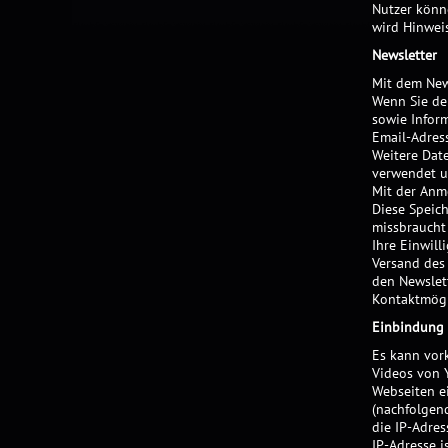
Nutzer könn
wird Hinwei
Newsletter
Mit dem New
Wenn Sie de
sowie Infor
Email-Adres
Weitere Dat
verwendet u
Mit der Anm
Diese Speich
missbraucht
Ihre Einwil
Versand des 
den Newslett
Kontaktmögl
Einbindung 
Es kann vork
Videos von 
Webseiten ei
(nachfolgend
die IP-Adres
IP-Adresse i