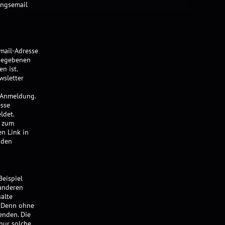
ungsemail
mail-Adresse
ngegebenen
n ist.
wsletter
 Anmeldung.
esse
ldet.
g zum
en Link in
nden
Beispiel
 anderen
alte
. Denn ohne
enden. Die
 nur solche