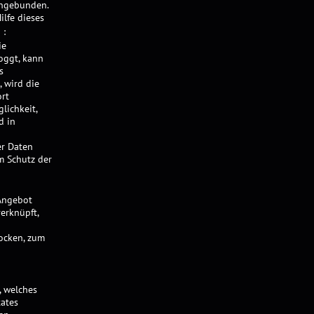
ingebunden.
ilfe dieses
d
:
ie
oggt, kann
s
 wird die
ort
lichkeit,
d in
r Daten
m Schutz der
 Angebot
erknüpft,
locken, zum
, welches
tates