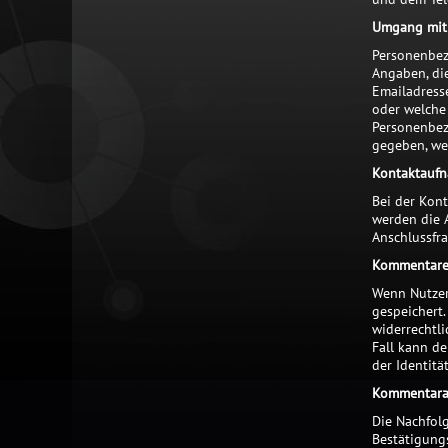
Umgang mit
Personenbezo
Angaben, di
Emailadress
oder welche
Personenbez
gegeben, wen
Kontaktauf
Bei der Kon
werden die 
Anschlussfra
Kommentare
Wenn Nutzer
gespeichert.
widerrechtli
Fall kann d
der Identität
Kommentar
Die Nachfol
Bestätigung