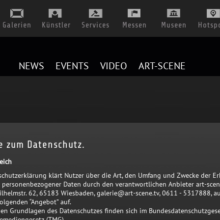
Galerien
Künstler
Services
Messen
Museen
Hotsp
NEWS
EVENTS
VIDEO
ART-SCENE
e zum Datenschutz.
eich
schutzerklärung klärt Nutzer über die Art, den Umfang und Zwecke der 
personenbezogener Daten durch den verantwortlichen Anbieter art-scene
lhelmstr. 62, 65183 Wiesbaden,
galerie@art-scene.tv
, 0611 - 5317888, au
olgenden “Angebot” auf.
chen Grundlagen des Datenschutzes finden sich im Bundesdatenschutzgese
emediengesetz (TMG).