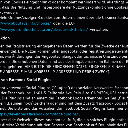
n von Cookies eingeschränkt oder komplett verhindert wird. Allerdings w
, dass die Nutzung und insbesondere der Nutzungskomfort ohne Cookies
kt werden.
viele Online-Anzeigen-Cookies von Unternehmen über die US-amerikanis
//www.aboutads.info/choices/
oder die EU-
://www.youronlinechoices.com/uk/your-ad-choices/
verwalten.
nktion
en der Registrierung eingegebenen Daten werden für die Zwecke der Nu
erwendet. Die Nutzer können über angebots- oder registrierungsrelevant
en, wie Änderungen des Angebotsumfangs oder technische Umstände per
werden. Die erhobenen Daten sind aus der Eingabemaske im Rahmen der R
. Dazu gehören [HIER BITTE DIE ERHOBENEN DATEN EINGEBEN, Z.B. NAME,
E ADRESSE, E-MAIL-ADRESSE, IP-ADRESSE UND DEREN ZWECK].
von Facebook Social Plugins
ot verwendet Social Plugins ("Plugins") des sozialen Netzwerkes facebo
der Facebook Inc., 1601 S. California Ave, Palo Alto, CA 94304, USA betri
. Die Plugins sind an einem der Facebook Logos erkennbar (weißes „f“ auf
 ein „Daumen hoch“-Zeichen) oder sind mit dem Zusatz "Facebook Social P
net. Die Liste und das Aussehen der Facebook Social Plugins kann hier 
tps://developers.facebook.com/docs/plugins/
.
zer eine Webseite dieses Angebots aufruft, die ein solches Plugin enthält
 direkte Verbindung mit den Servern von Facebook auf. Der Inhalt des Pl