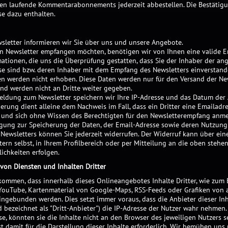
en laufende Kommentarabonnements jederzeit abbestellen. Die Bestätig
se dazu enthalten.
sletter informieren wir Sie über uns und unsere Angebote.
n Newsletter empfangen möchten, benötigen wir von Ihnen eine valide E
mationen, die uns die Überprüfung gestatten, dass Sie der Inhaber der a
se sind bzw. deren Inhaber mit dem Empfang des Newsletters einverstande
en werden nicht erhoben. Diese Daten werden nur für den Versand der Ne
nd werden nicht an Dritte weiter gegeben.
eldung zum Newsletter speichern wir Ihre IP-Adresse und das Datum der
erung dient alleine dem Nachweis im Fall, dass ein Dritter eine Emailadr
 und sich ohne Wissen des Berechtigten für den Newsletterempfang anme
ligung zur Speicherung der Daten, der Email-Adresse sowie deren Nutzun
Newsletters können Sie jederzeit widerrufen. Der Widerruf kann über ein
ern selbst, in Ihrem Profilbereich oder per Mitteilung an die oben stehe
ichkeiten erfolgen.
von Diensten und Inhalten Dritter
ommen, dass innerhalb dieses Onlineangebotes Inhalte Dritter, wie zum 
YouTube, Kartenmaterial von Google-Maps, RSS-Feeds oder Grafiken von
ngebunden werden. Dies setzt immer voraus, dass die Anbieter dieser Inh
 bezeichnet als "Dritt-Anbieter") die IP-Adresse der Nutzer wahr nehmen
se, könnten sie die Inhalte nicht an den Browser des jeweiligen Nutzers s
st damit für die Darstellung dieser Inhalte erforderlich. Wir bemühen uns