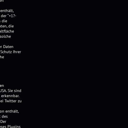
gen
enthält,
 der “+1?-
 die
ten, die
ltfläche
solche
r Daten
Schutz Ihrer
che
den
USA. Sie sind
l erkennbar.
ei Twitter zu
on enthält,
t des
 Der
eses Plugins