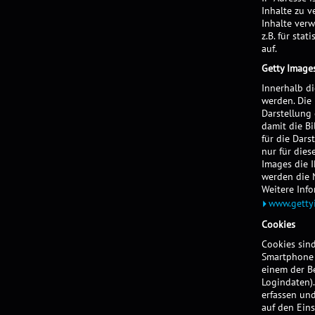
Inhalte zu v
Inhalte verw
z.B. für sta
auf.
Getty Image
Innerhalb d
werden. Die
Darstellung 
damit die Bi
für die Dars
nur für dies
Images die I
werden die N
Weitere Info
www.gettyi
Cookies
Cookies sind
Smartphone o
einem der B
Logindaten)
erfassen un
auf den Eins