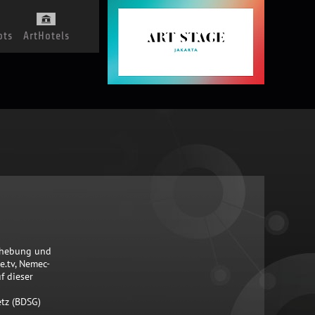
ots
ArtHotels
Erhebung und
.tv, Nemec-
f dieser
tz (BDSG)