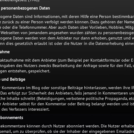
 personenbezogenen Daten
gene Daten sind Informationen, mit deren Hilfe eine Person bestimmbar i
e zurück zu einer Person verfolgt werden können. Dazu gehören der Name
e oder die Telefonnummer. Aber auch Daten über Vorlieben, Hobbies, Mitg
 Webseiten von jemandem angesehen wurden zählen zu personenbezoge
ogene Daten werden von dem Anbieter nur dann erhoben, genutzt und w
n dies gesetzlich erlaubt ist oder die Nutzer in die Datenerhebung einwi
nahme
taktaufnahme mit dem Anbieter (zum Beispiel per Kontaktformular oder E
Angaben des Nutzers zwecks Bearbeitung der Anfrage sowie für den Fall, 
gen entstehen, gespeichert.
 und Beiträge
 Kommentare im Blog oder sonstige Beiträge hinterlassen, werden ihre I
 Das erfolgt zur Sicherheit des Anbieters, falls jemand in Kommentaren u
che Inhalte schreibt (Beleidigungen, verbotene politische Propaganda, etc.
er Anbieter selbst für den Kommentar oder Beitrag belangt werden und is
 des Verfassers interessiert.
abonnements
gekommentare können durch Nutzer abonniert werden. Die Nutzer erhalte
semail, um zu überprüfen, ob sie der Inhaber der eingegebenen Emailadre