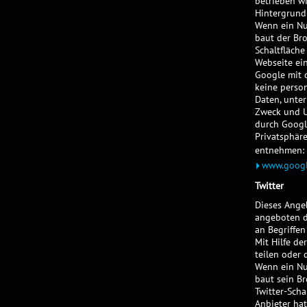
betrieben wi
Hintergrund
Wenn ein Nut
baut der Bro
Schaltfläche
Webseite ei
Google mit d
keine perso
Daten, unter
Zweck und U
durch Googl
Privatsphär
entnehmen:
www.googl
Twitter
Dieses Angeb
angeboten du
an Begriffen
Mit Hilfe de
teilen oder 
Wenn ein Nut
baut sein Br
Twitter-Scha
Anbieter hat