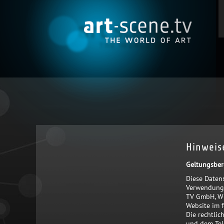
Hinweis
Geltungsber
Diese Daten
Verwendung 
TV GmbH, Wi
Website im f
Die rechtli
und dem Tel