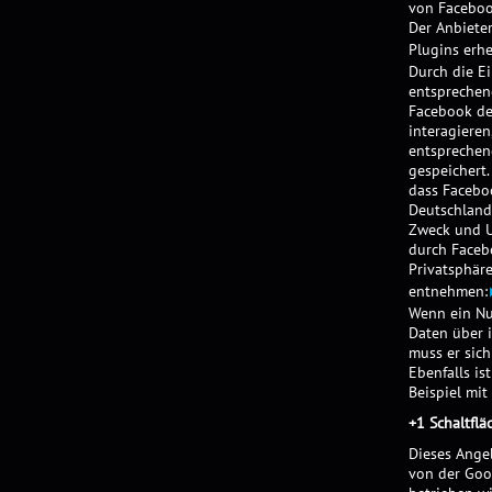
von Faceboo
Der Anbieter
Plugins erh
Durch die Ei
entsprechend
Facebook de
interagiere
entsprechen
gespeichert.
dass Faceboo
Deutschland
Zweck und U
durch Faceb
Privatsphär
entnehmen:
Wenn ein Nu
Daten über 
muss er sich
Ebenfalls is
Beispiel mit
+1 Schaltfl
Dieses Ange
von der Goo