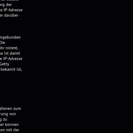
ung der
ie IP-Adresse
zer darüber
eingebunden
Die
ahr nimmt,
e ist damit
ie IP-Adresse
Getty
 bekannt ist,
e dienen zum
erung von
g zu
zer können
ion mit der