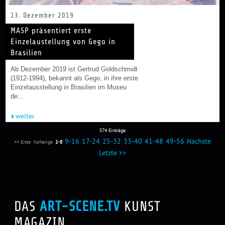
13. Dezember 2019
MASP präsentiert erste
Einzelaustellung von Gego in
Brasilien
Ab Dezember 2019 ist Gertrud Goldschmidt
(1912-1994), bekannt als Gego, in ihre erste
Einzelausstellung in Brasilien im Museu
de...
weiter
574 Einträge
9-16
17-24
25-32
33-40
41-48
49-56
Nächste
<< Erste
Vorherige
1-8
Letzte >>
DAS
ART-SCENE.TV
KUNST
MAGAZIN