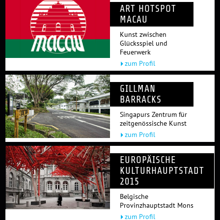
ART HOTSPOT
MACAU
Kunst zwischen
Glücksspiel und
Feuerwerk
zum Profil
GILLMAN
BARRACKS
Singapurs Zentrum für
zeitgenössische Kunst
zum Profil
EUROPÄISCHE
KULTURHAUPTSTADT
2015
Belgische
Provinzhauptstadt Mons
zum Profil