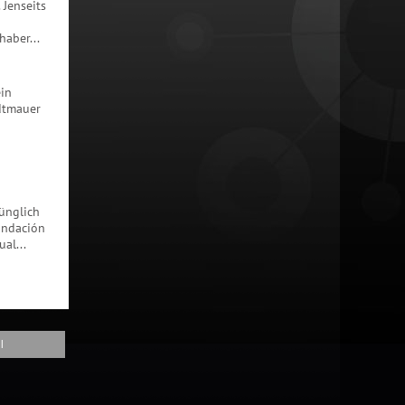
Jenseits
aber...
ein
dtmauer
rünglich
undación
al...
l