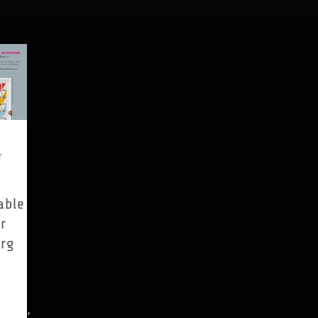
r
able
ir
rg
999
t
 von
messen,