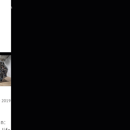
llen
häusern
e
rien.
...
r 2019
on: