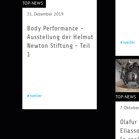
traditione
TOP-NEWS
Auktions
und Whit
31. Dezember 2019
Cube-Gale
Wer Kunst
Body Performance -
Ausstellung der Helmut
weiter
Newton Stiftung - Teil
1
Performance ist eine eigenständige
Kunstform, und die Fotografie ist
ihr ständiger Begleiter. In dieser
Gruppenausstellung werden...
weiter
TOP-NEWS
7. Oktobe
Olafur
Eliass