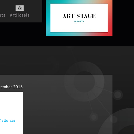
ots
ArtHotels
vember 2016
allorcas