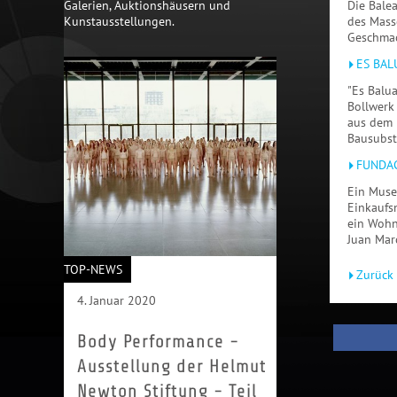
Galerien, Auktionshäusern und
Die Bale
Kunstausstellungen.
des Mass
Geschmac
ES BAL
"Es Balua
Bollwerk
aus dem 
Bausubst
FUNDAC
Ein Muse
Einkaufs
ein Wohn
Juan Mar
TOP-NEWS
Zurück 
4. Januar 2020
Body Performance -
Ausstellung der Helmut
Newton Stiftung - Teil