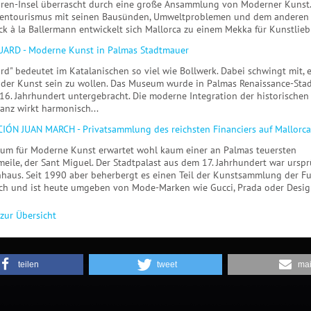
aren-Insel überrascht durch eine große Ansammlung von Moderner Kunst. 
entourismus mit seinen Bausünden, Umweltproblemen und dem anderen
k à la Ballermann entwickelt sich Mallorca zu einem Mekka für Kunstliebh
UARD - Moderne Kunst in Palmas Stadtmauer
rd" bedeutet im Katalanischen so viel wie Bollwerk. Dabei schwingt mit, 
 der Kunst sein zu wollen. Das Museum wurde in Palmas Renaissance-Sta
16. Jahrhundert untergebracht. Die moderne Integration der historischen
anz wirkt harmonisch...
IÓN JUAN MARCH - Privatsammlung des reichsten Financiers auf Mallorca
um für Moderne Kunst erwartet wohl kaum einer an Palmas teuersten
meile, der Sant Miguel. Der Stadtpalast aus dem 17. Jahrhundert war ursp
haus. Seit 1990 aber beherbergt es einen Teil der Kunstsammlung der F
ch und ist heute umgeben von Mode-Marken wie Gucci, Prada oder Desigu
zur Übersicht
teilen
tweet
mai