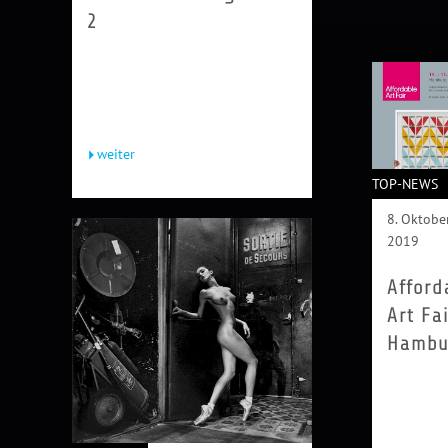
2
Viviane Sassen begeistert seit
Jahren die Modefotowelt. Auch sie
arbeitet in erster Linie mit dem
menschlichen Körper, etwa indem...
weiter
TOP-NEWS
8. Oktobe
2019
Afford
Art Fa
Hambu
Im Jahr 1
war die
Kunstwel
bestimmt
Experten