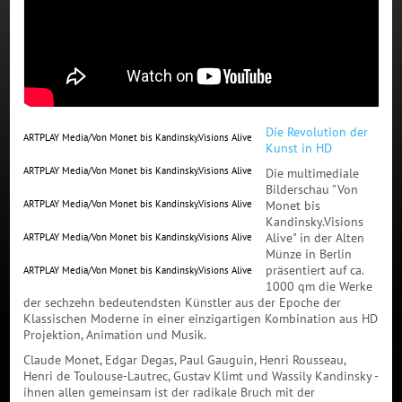
Die Revolution der
ARTPLAY Media/Von Monet bis Kandinsky.Visions Alive
Kunst in HD
ARTPLAY Media/Von Monet bis Kandinsky.Visions Alive
Die multimediale
Bilderschau "Von
ARTPLAY Media/Von Monet bis Kandinsky.Visions Alive
Monet bis
Kandinsky.Visions
Alive" in der Alten
ARTPLAY Media/Von Monet bis Kandinsky.Visions Alive
Münze in Berlin
präsentiert auf ca.
ARTPLAY Media/Von Monet bis Kandinsky.Visions Alive
1000 qm die Werke
der sechzehn bedeutendsten Künstler aus der Epoche der
Klassischen Moderne in einer einzigartigen Kombination aus HD
Projektion, Animation und Musik.
Claude Monet, Edgar Degas, Paul Gauguin, Henri Rousseau,
Henri de Toulouse-Lautrec, Gustav Klimt und Wassily Kandinsky -
ihnen allen gemeinsam ist der radikale Bruch mit der