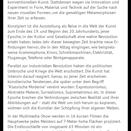
konventionellen Kunst. Stattdessen wagen sie Innovation und
Experiment in Form, Material und Technik auf der Suche nach
neuen visuellen Formen, um die gewaltigen Metamorphosen
ihrer Zeit zu erfassen.
Konzipiert ist die Ausstellung als Reise in die Welt der Kunst
zum Ende des 19. und Beginn des 20. Jahrhunderts, jener
Epoche, in der Kultur und Gesellschaft eine wahre Revolution
erlebt haben. Jedes Jahr dieser bewegten Zeit brachte neue Er­
findungen hervor, die in den Alltag eingingen, wie beispiels­
weise Grammophone, Kinos, Schreibmaschinen, Elektrizität,
Flugzeuge, Telefone oder Röntgenapparate.
Parallel zur in­dustriellen Revolution haben die politischen
Umbrüche und Kriege die Welt erschüttert. Die Kunst hat
intensiv darauf reagiert. Genau zu jener Zeit erscheinen
künstlerische Tenden­zen, die später unter dem Begriff
"Klassische Moderne" vereint wurden: Expressionismus,
Abstrakte Malerei, Surrealismus, Suprematismus etc. In dieser
Epoche brechen die Verbindungen zwischen Realität und ihrer
Abbildungen auf – statt die Welt um sich herum zu kopieren,
widmen sich die Künstler der Schöpfung ihrer eigenen Welten.
In der Multimedia-Show werden in 16 kurzen Filmen die
Hauptwerke jedes Meisters auf 7-Meter-hohe Flächen projiziert.
Die Endlosschleife von insgesamt 63 Minuten ist ein