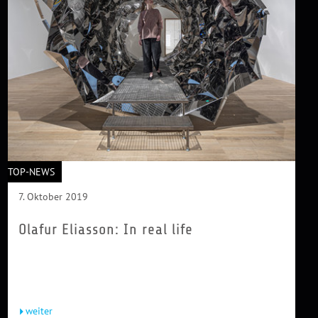
TOP-NEWS
7. Oktober 2019
Olafur Eliasson: In real life
Olafur Eliasson (b. 1967) grew up in Iceland and Denmark.
In 1995 he founded Studio Olafur Eliasson in Berlin, which
today...
weiter