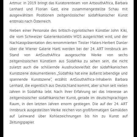
Artmuc in 2019 bringt das Kuratorenteam von ArtsouthAfrica, Barbara
Lenhard und Florian Gast, eine zusammengestellte Schau mit
ausgewählten Positionen zeitgenössischer südafrikanischer Kunst
erstmals nach Österreich.
Neben einer Personale des britisch-zypriotischen Künstler John Kiki,
die vom Schweizer Galerienkollektiv WOS ausgerichtet wird, und der
Nachlasspräsentation des renommierten Tiroler Malers Herbert Danler
über die Wiener Galerie Hartl werden bei der 24. ART Innsbruck am
Stand von ArtSouthAfrica ausgesuchte Werke von sechs
zeitgenössischen Künstlern aus Südafrika zu sehen sein, die nicht
zuletzt auch die schillernde Ausdrucksvielfalt der südafrikanischen
Kunstszene dokumentieren. „Südafrika hat eine äußerst lebendige und
spannende Kunstszene“, erzählt ArtSouthAfrica-Inhaberin Barbara
Lenhard, die eigentlich aus Deutschland kommt, aber schon seit vielen
Jahren in Südafrika lebt. Nach ihrer Erfahrung sei das Interesse an
zeitgenössischer südafrikanischer Kunst, gerade im deutschsprachigen
Raum, in den letzten Jahren enorm gestiegen. Die auf der 24. ART
Innsbruck ausgestellten Werke reichen von großformatigen Gemälden
auf Leinwand über Kohlezeichnungen bis hin zu Kunst auf
Zeitungspapier.