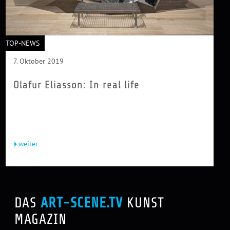
TOP-NEWS
7. Oktober 2019
Olafur Eliasson: In real life
Olafur Eliasson (b. 1967) grew up in Iceland and Denmark.
In 1995 he founded Studio Olafur Eliasson in Berlin, which
today...
weiter
DAS
ART-SCENE.TV
KUNST
MAGAZIN