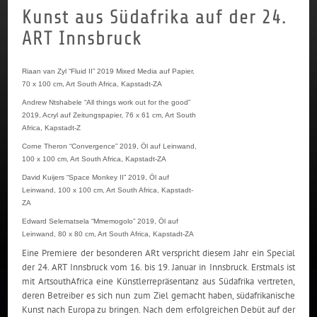
Kunst aus Südafrika auf der 24.
ART Innsbruck
Riaan van Zyl “Fluid II” 2019 Mixed Media auf Papier,
70 x 100 cm, Art South Africa, Kapstadt-ZA
Andrew Ntshabele “All things work out for the good”
2019, Acryl auf Zeitungspapier, 76 x 61 cm, Art South
Africa, Kapstadt-Z
Corne Theron “Convergence” 2019, Öl auf Leinwand,
100 x 100 cm, Art South Africa, Kapstadt-ZA
David Kuijers “Space Monkey II” 2019, Öl auf
Leinwand, 100 x 100 cm, Art South Africa, Kapstadt-
ZA
Edward Selematsela “Mmemogolo” 2019, Öl auf
Leinwand, 80 x 80 cm, Art South Africa, Kapstadt-ZA
Eine Premiere der besonderen ARt verspricht diesem Jahr ein Special
der 24. ART Innsbruck vom 16. bis 19. Januar in Innsbruck. Erstmals ist
mit ArtsouthAfrica eine Künstlerrepräsentanz aus Südafrika vertreten,
deren Betreiber es sich nun zum Ziel gemacht haben, südafrikanische
Kunst nach Europa zu bringen. Nach dem erfolgreichen Debüt auf der